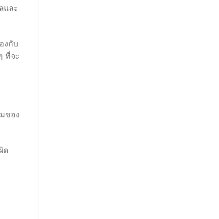
ุลและ
้องกับ
 ที่จะ
ทีมของ
ผิด