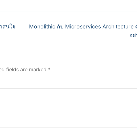
Next
่าสนใจ
Monolithic กับ Microservices Architecture ต
post:
อย่
ed fields are marked
*