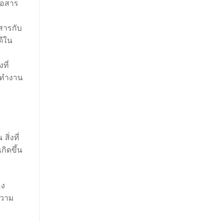
่อสาร
อสารกับ
ดีใน
ที่
รถทำงาน
ิ่งที่
ิดขึ้น
อง
ความ