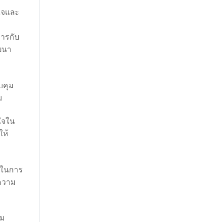
นใจและ
ารกับ
ฒนา
บคุม
ม
ใจใน
ให้
ดีในการ
ความ
าม