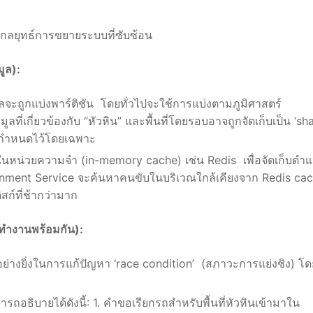
กลยุทธ์การขยายระบบที่ซับซ้อน
ูล):
จะถูกแบ่งพาร์ติชัน โดยทั่วไปจะใช้การแบ่งตามภูมิศาสตร์
ี่เกี่ยวข้องกับ “หัวหิน” และพื้นที่โดยรอบอาจถูกจัดเก็บเป็น ‘sha
์ที่กำหนดไว้โดยเฉพาะ
หน่วยความจำ (in-memory cache) เช่น Redis เพื่อจัดเก็บตำแ
ignment Service จะค้นหาคนขับในบริเวณใกล้เคียงจาก Redis ca
สก์ที่ช้ากว่ามาก
ำงานพร้อมกัน):
อย่างยิ่งในการแก้ปัญหา ‘race condition’ (สภาวะการแย่งชิง) โด
r
ธิบายได้ดังนี้: 1. คำขอเรียกรถสำหรับพื้นที่หัวหินเข้ามาใน