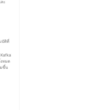
และ
ัติที่
 Kafka
ั้งหมด
มขึ้น