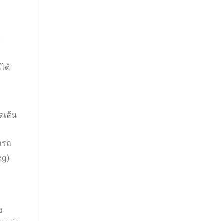
้
ๆ
ได้
ดเส้น
ยกรถ
ng)
บ
ง