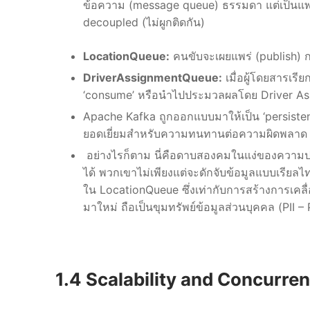
ข้อความ (message queue) ธรรมดา แต่เป็นแพล
decoupled (ไม่ผูกติดกัน)
LocationQueue:
คนขับจะเผยแพร่ (publish) กา
DriverAssignmentQueue:
เมื่อผู้โดยสารเรีย
‘consume’ หรือนำไปประมวลผลโดย Driver As
Apache Kafka ถูกออกแบบมาให้เป็น ‘persistent l
ยอดเยี่ยมสำหรับความทนทานต่อความผิดพลาด (
อย่างไรก็ตาม นี่คือดาบสองคมในแง่ของความปล
ได้ พวกเขาไม่เพียงแต่จะดักจับข้อมูลแบบเรียลไทม์
ใน LocationQueue ซึ่งเท่ากับการสร้างการเค
มาใหม่ ถือเป็นขุมทรัพย์ข้อมูลส่วนบุคคล (PII –
1.4 Scalability and Concurre