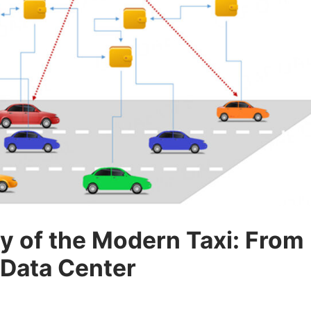
ystem 4.0
rends
y of the Modern Taxi: From
 Data Center