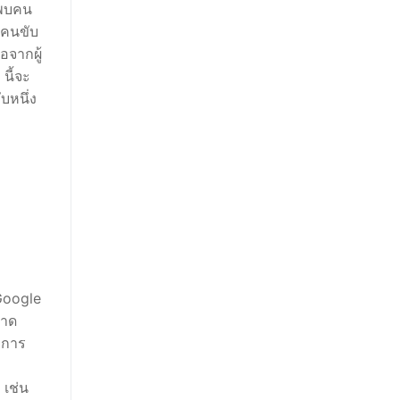
บพบคน
คนขับ
จากผู้
นี้จะ
บหนึ่ง
Google
นาด
บการ
 เช่น