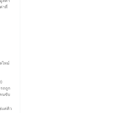
มูลค่า
่าที่
ลไทม์
t)
ารถถูก
งคนขับ
่แค่คิว