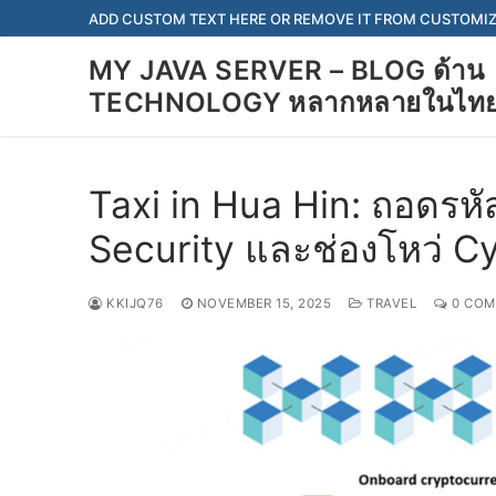
Skip
ADD CUSTOM TEXT HERE OR REMOVE IT FROM CUSTOMIZ
to
MY JAVA SERVER – BLOG ด้าน
content
TECHNOLOGY หลากหลายในไท
Taxi in Hua Hin: ถอดรห
Security และช่องโหว่ C
KKIJQ76
NOVEMBER 15, 2025
TRAVEL
0 COM
Search
for:
JAVA SERVER
About